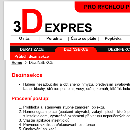
O nás
|
Poradna
|
Často se ptáte
|
Poptávka
|
DERATIZACE
DEZINSEKCE
DEZINFEKC
Průběh dezinsekce
Home
DEZINSEKCE
Dezinsekce
Hubení nežádoucího a obtížného hmyzu, především švábovití
farao, blechy, štěnice postelní, vosy, sršni, komáři, klíšťák hol
Pracovní postup:
Prohlídka a stanovení stupně zamoření objektu.
Harmonogram prací (poučení obyvatel, zakrytí ploch, které p
s insekticidem, výstražná oznámení při vstupu nepoučených os
Vlastní aplikace insekticidů
Prevence vzniku a překonávání rezistence
Opakování aplikací