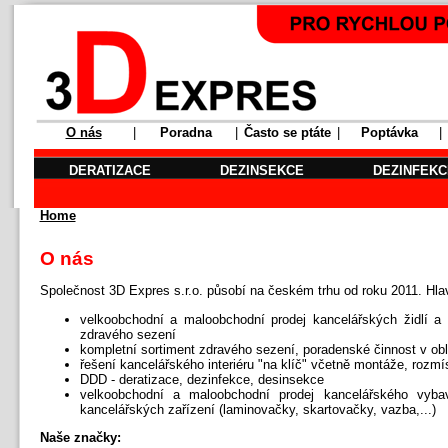
O nás
|
Poradna
|
Často se ptáte
|
Poptávka
|
DERATIZACE
DEZINSEKCE
DEZINFEKC
Home
O nás
Společnost 3D Expres s.r.o. působí na českém trhu od roku 2011. Hlav
velkoobchodní a maloobchodní prodej kancelářských židlí a 
zdravého sezení
kompletní sortiment zdravého sezení, poradenské činnost v ob
řešení kancelářského interiéru "na klíč" včetně montáže, rozmí
DDD - deratizace, dezinfekce, desinsekce
velkoobchodní a maloobchodní prodej kancelářského vybav
kancelářských zařízení (laminovačky, skartovačky, vazba,...)
Naše značky: